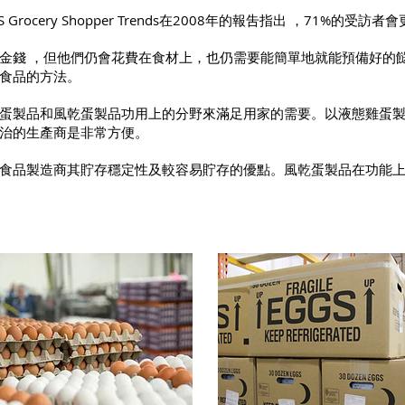
itute's US Grocery Shopper Trends在2008年的報吿指出 ，
金錢 ，但他們仍會花費在食材上，也仍需要能簡單地就能預備好的餸
食品的方法。
蛋製品和風乾蛋製品功用上的分野來滿足用家的需要。以液態雞蛋
治的生產商是非常方便。
食品製造商其貯存穩定性及較容易貯存的優點。風乾蛋製品在功能