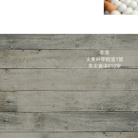
香港
尖東科學館道1號
康宏廣場810室