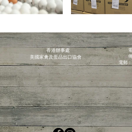
香港辦事處
電
傳
美國家禽及蛋品出口協會
電郵：