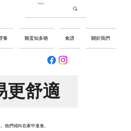
營養
雞蛋知多啲
食譜
關於我們
易更舒適
向。他們傾向在家中進食。