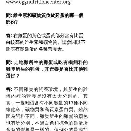
www.eggnutritioncenter.org
問: 維生素和礦物質位於雞蛋的哪一個
部份?
答:
在雞蛋的黃色或蛋黃部分含有比蛋
白較高的維生素和礦物質。請參閱以下
圖表有關雞蛋的各種營養素。
問
: 走地雞所生的雞蛋或吃有機飼料的
雞隻所生的雞蛋，其營養是否比其他雞
蛋好？
答
:
不同雞隻的飼養環境，其所生的雞
蛋內裡的營養是沒有太大分別的。其
實，一隻雞蛋含有不同數量的13種不同
維他命，礦物質和高質素蛋白質。雖然
因為飼料不同，雞隻所生的雞蛋的顏色
也有所分別，不過白色和棕色的雞蛋所
含有的營養是一樣的。但例外的是添加