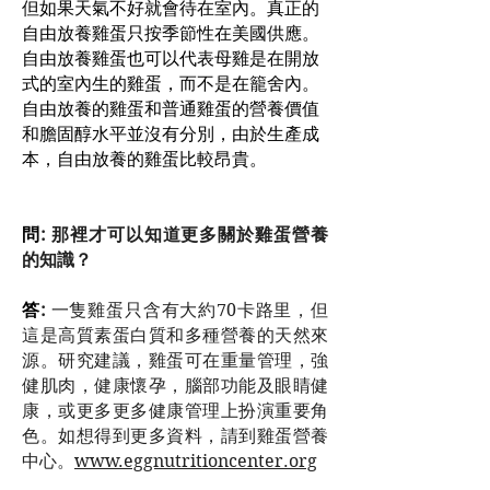
但如果天氣不好就會待在室內。真正的
自由放養雞蛋只按季節性在美國供應。
自由放養雞蛋也可以代表母雞是在開放
式的室內生的雞蛋，而不是在籠舍內。
自由放養的雞蛋和普通雞蛋的營養價值
和膽固醇水平並沒有分別，由於生產成
本，自由放養的雞蛋比較昂貴。
問
: 那裡才可以知道更多關於雞蛋營養
的知識？
答
:
一隻雞蛋只含有大約70卡路里，但
這是高質素蛋白質和多種營養的天然來
源。研究建議，雞蛋可在重量管理，強
健肌肉，健康懷孕，腦部功能及眼睛健
康，或更多更多健康管理上扮演重要角
色。如想得到更多資料，請到雞蛋營養
中心。
www.eggnutritioncenter.org