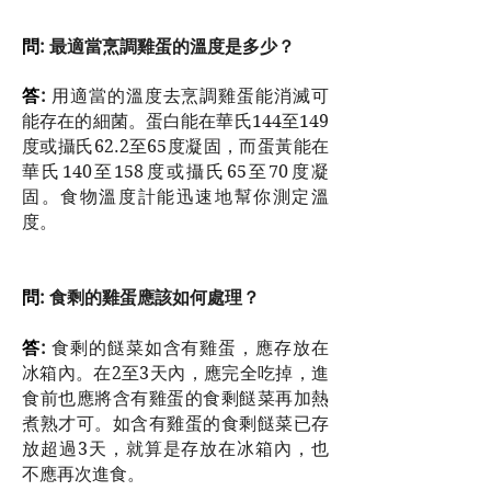
問
: 最適當烹調雞蛋的溫度是多少？
答
:
用適當的溫度去烹調雞蛋能消滅可
能存在的細菌。蛋白能在華氏144至149
度或攝氏62.2至65度凝固，而蛋黃能在
華氏140至158度或攝氏65至70度凝
固。食物溫度計能迅速地幫你測定溫
度。
問
: 食剩的雞蛋應該如何處理？
答
:
食剩的餸菜如含有雞蛋，應存放在
冰箱內。在2至3天內，應完全吃掉，進
食前也應將含有雞蛋的食剩餸菜再加熱
煮熟才可。如含有雞蛋的食剩餸菜已存
放超過3天，就算是存放在冰箱內，也
不應再次進食。