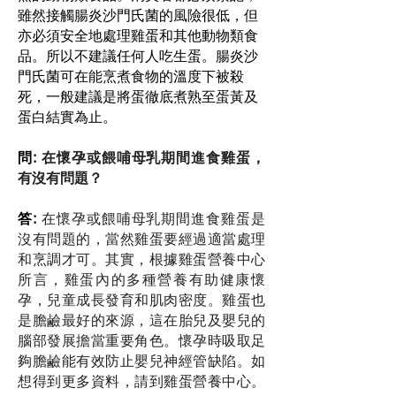
雖然接觸腸炎沙門氏菌的風險很低，但
亦必須安全地處理雞蛋和其他動物類食
品。所以不建議任何人吃生蛋。腸炎沙
門氏菌可在能烹煮食物的溫度下被殺
死，一般建議是將蛋徹底煮熟至蛋黃及
蛋白結實為止。
問
: 在懷孕或餵哺母乳期間進食雞蛋，
有沒有問題？
答
:
在懷孕或餵哺母乳期間進食雞蛋是
沒有問題的，當然雞蛋要經過適當處理
和烹調才可。其實，根據雞蛋營養中心
所言，雞蛋內的多種營養有助健康懷
孕，兒童成長發育和肌肉密度。雞蛋也
是膽鹼最好的來源，這在胎兒及嬰兒的
腦部發展擔當重要角色。懷孕時吸取足
夠膽鹼能有效防止嬰兒神經管缺陷。如
想得到更多資料，請到雞蛋營養中心。