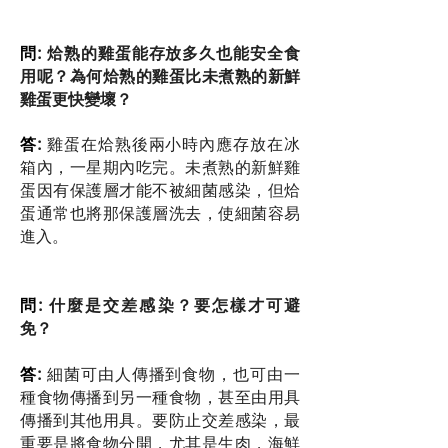
問
: 烚熟的雞蛋能存放多久也能安全食
用呢？為何烚熟的雞蛋比未煮熟的新鮮
雞蛋更快變壞？
答
:
雞蛋在烚熟後兩小時內應存放在冰
箱內，一星期內吃完。未煮熟的新鮮雞
蛋因有保護層才能不被細菌感染，但烚
蛋通常也將那保護層洗去，使細菌容易
進入。
問
: 什麼是交差感染？要怎樣才可避
免？
答
:
細菌可由人傳播到食物，也可由一
種食物傳播到另一種食物，甚至由用具
傳播到其他用具。要防止交差感染，最
重要是將食物分開，尤其是生肉，海鮮