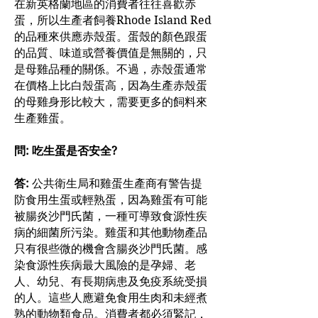
在新英格蘭地區的消費者往往喜歡赤
蛋，所以生產者飼養Rhode Island Red
的品種來供應赤殼蛋。蛋殼的顏色跟蛋
的品質、味道或營養價值是無關的，只
是母雞品種的關係。不過，赤殼蛋通常
在價格上比白殼蛋高，因為生產赤殼蛋
的母雞身形比較大，需要更多的飼料來
生產雞蛋。
問: 吃生蛋是否安全?
答:
公共衛生局和雞蛋生產商有警告提
防食用生蛋或輕熟蛋，因為雞蛋有可能
被腸炎沙門氏菌，一種可導致食源性疾
病的細菌所污染。雞蛋和其他動物產品
只有很些微的機會含腸炎沙門氏菌。感
染食源性疾病最大風險的是孕婦、老
人、幼兒、有長期病患及免疫系統受損
的人。這些人應避免食用生肉和未經煮
熟的動物類食品。消費者都必須緊記，