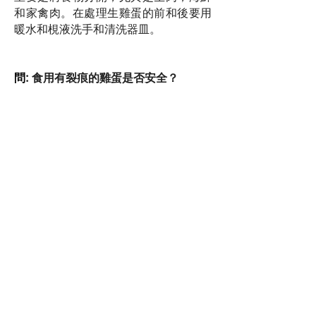
和家禽肉。在處理生雞蛋的前和後要用
暖水和梘液洗手和清洗器皿。
問
: 食用有裂痕的雞蛋是否安全？
答
:
請不要購買有裂痕的雞蛋。因為細
菌能由裂痕進入雞蛋內。如果是購買
後，不小心引致雞蛋留有裂痕，需盡快
打開雞蛋，存放在清潔的容器內，保持
冷藏，兩天內食用，烹調時也需將雞蛋
完全煮熟。
一隻大蛋的營養素含量
新鮮原整的生蛋