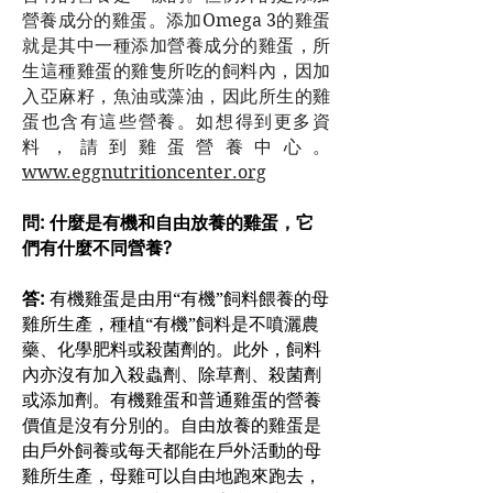
營養成分的雞蛋。添加Omega 3的雞蛋
就是其中一種添加營養成分的雞蛋，所
生這種雞蛋的雞隻所吃的飼料內，因加
入亞麻籽，魚油或藻油，因此所生的雞
蛋也含有這些營養。如想得到更多資
料，請到雞蛋營養中心。
www.eggnutritioncenter.org
問: 什麼是有機和自由放養的雞蛋，它
們有什麼不同營養?
答:
有機雞蛋是由用“有機”飼料餵養的母
雞所生產，種植“有機”飼料是不噴灑農
藥、化學肥料或殺菌劑的。此外，飼料
內亦沒有加入殺蟲劑、除草劑、殺菌劑
或添加劑。有機雞蛋和普通雞蛋的營養
價值是沒有分別的。自由放養的雞蛋是
由戶外飼養或每天都能在戶外活動的母
雞所生產，母雞可以自由地跑來跑去，