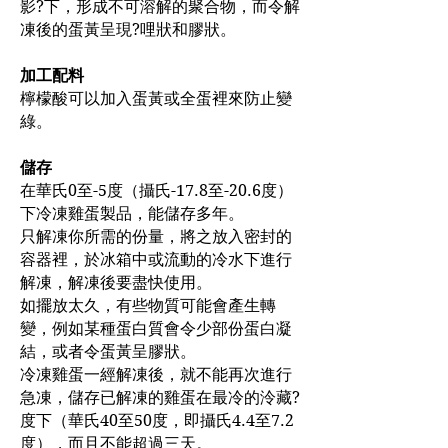
影?下，形成不可溶解的聚合物，而令解
凍後的蛋黃呈現?哩狀和膠狀。
加工配料
檸檬酸可以加入蛋黃或全蛋裡來防止變
綠。
儲存
在華氏0至-5度（攝氏-17.8至-20.6度）
下冷凍雞蛋製品，能儲存多年。
只解凍你所需的份量，將之放入密封的
容器裡，於冰箱中或流動的冷水下進行
解凍，解凍後要盡快使用。
如擺放太久，有些物質可能會產生轉
變，例如某種蛋白質會令少部份蛋白凝
結，或者令蛋黃呈膠狀。
冷凍雞蛋一經解凍後，就不能再次進行
急凍，儲存已解凍的雞蛋在最冷的泠藏?
度下（華氏40至50度，即攝氏4.4至7.2
度），而且不能超過三天。