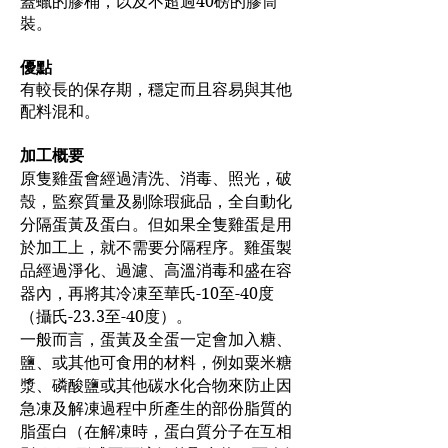
蓋蠟的膠桶，以及不超過40磅的膠筒
裝。
優點
有較長的保存期，穩定而且容易與其他
配料混和。
加工概要
原隻雞蛋會經過清洗、消毒、照光，破
殼，監察質量及剔除瑕疵品，全自動化
分隔蛋黃及蛋白。但如果全隻雞蛋是用
於加工上，就不需要分隔程序。雞蛋製
品經過淨化、過濾、高溫消毒和盛在容
器內，再將其冷凍至華氏-10至-40度
（攝氏-23.3至-40度）。
一般而言，蛋黃及全蛋一定會加入糖、
鹽、或其他可食用的材料，例如粟米糖
漿、磷酸鹽或其他碳水化合物來防止因
急凍及解凍過程中所產生的部份脂質的
脂蛋白（在解凍時，蛋白質分子在互相