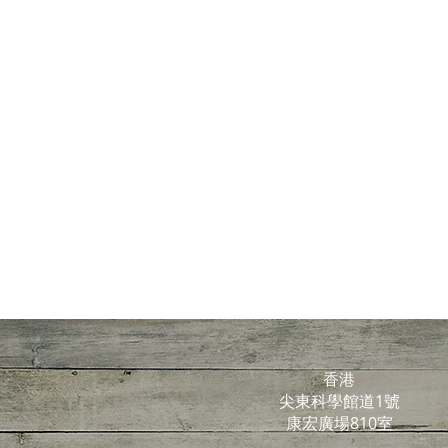
香港
尖東科學館道1號
康宏廣場810室