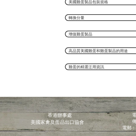
美國雞蛋製品包裝規格
轉換分量
增值雞蛋製品
高品質美國雞蛋和雞蛋製品的用途
雞蛋的精選泛用資訊
香港辦事處
電
傳
美國家禽及蛋品出口協會
電郵：