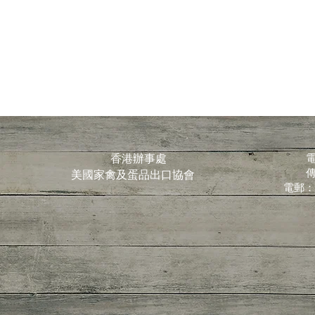
香港辦事處
電
傳
美國家禽及蛋品出口協會
電郵：