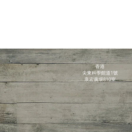
香港
尖東科學館道1號
康宏廣場810室