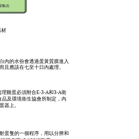
器材
白內的水份會透過蛋黃質膜進入
而且應該在七至十日內處理。
蛋必須附合E-3-A和3-A衛
、食品及環境衛生協會所制定，內
蛋器上。
射蛋隻的一個程序，用以分辨和