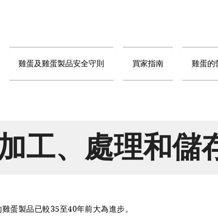
雞蛋及雞蛋製品安全守則
買家指南
雞蛋的
加工、處理和儲
雞蛋製品已較35至40年前大為進步。