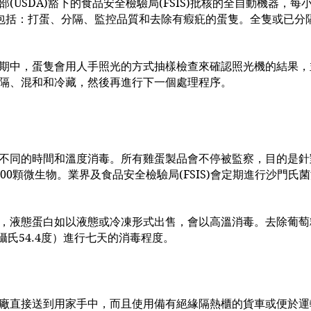
USDA)豁下的食品安全檢驗局(FSIS)批核的全自動機器，每小時
理程序包括：打蛋、分隔、監控品質和去除有瘕疪的蛋隻。全隻或已
期中，蛋隻會用人手照光的方式抽樣檢查來確認照光機的結果，
隔、混和和冷藏，然後再進行下一個處理程序。
不同的時間和溫度消毒。所有雞蛋製品會不停被監察，目的是針
00顆微生物。業界及食品安全檢驗局(FSIS)會定期進行沙門
，液態蛋白如以液態或冷凍形式出售，會以高溫消毒。去除葡萄
度（攝氏54.4度）進行七天的消毒程度。
廠直接送到用家手中，而且使用備有絕緣隔熱櫃的貨車或便於運