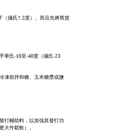
下（攝氏7.2度）。而且先將舊貨
-10至-40度（攝氏-23
冷凍前拌和糖、玉米糖漿或鹽
發打輔助料，以加強其發打功
更大件鬆軟）。