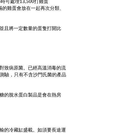
可處理13,500打雞蛋
分隔的雞蛋會放在一起再次分類、
並且將一定數量的蛋隻打開比
對致病原菌。已經高溫消毒的流
氏菌測驗，只有不含沙門氏菌的產品
糖的脫水蛋白製品是會在熱房
輸的冷藏缸盛載。如須要長途運