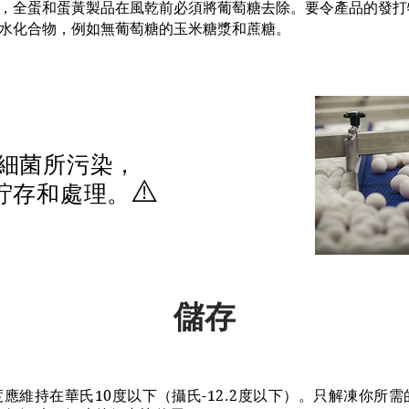
，全蛋和蛋黃製品在風乾前必須將葡萄糖去除。要令產品的發打
水化合物，例如無葡萄糖的玉米糖漿和蔗糖。
細菌所污染，
⚠️
貯存和處理。
儲存
應維持在華氏10度以下（攝氏-12.2度以下）。只解凍你所