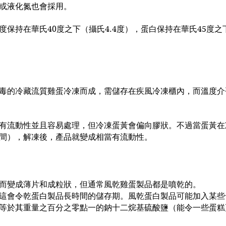
或液化氮也會採用。
保持在華氏40度之下（攝氏4.4度），蛋白保持在華氏45度之
的冷藏流質雞蛋冷凍而成，需儲存在疾風冷凍櫃內，而溫度介乎華氏
有流動性並且容易處理，但冷凍蛋黃會偏向膠狀。不過當蛋黃在
間），解凍後，產品就變成相當有流動性。
而變成薄片和成粒狀，但通常風乾雞蛋製品都是噴乾的。
這會令乾蛋白製品長時間的儲存期。風乾蛋白製品可能加入某些
等於其重量之百分之零點一的鈉十二烷基硫酸鹽（能令一些蛋糕