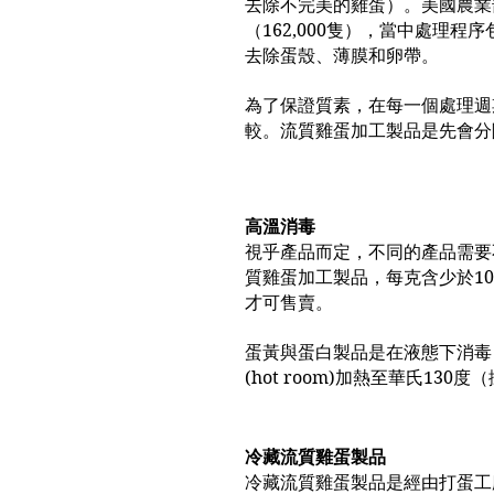
去除不完美的雞蛋）。美國農業部(
（162,000隻），當中處
去除蛋殼、薄膜和卵帶。
為了保證質素，在每一個處理週
較。流質雞蛋加工製品是先會分
高溫消毒
視乎產品而定，不同的產品需要
質雞蛋加工製品，每克含少於10
才可售賣。
蛋黃與蛋白製品是在液態下消毒
(hot room)加熱至華氏130
冷藏流質雞蛋製品
冷藏流質雞蛋製品是經由打蛋工