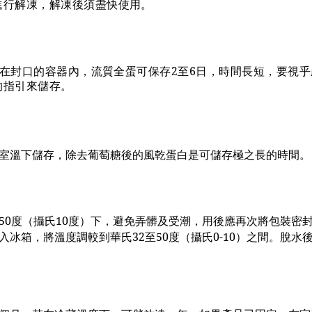
進行解凍，解凍後須盡快使用。
下，在封口的容器內，流質全蛋可保存2至6日，時間長短，要視
的指引來儲存。
室溫下儲存，除去葡萄糖後的風乾蛋白是可儲存極之長的時間。
50度（攝氏10度）下，避免弄髒及受潮，用後應再次將包裝密
冰箱，將溫度調較到華氏32至50度（攝氏0-10）之間。脫水