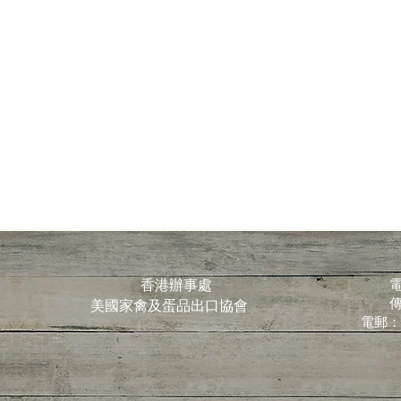
香港辦事處
電
傳
美國家禽及蛋品出口協會
電郵：