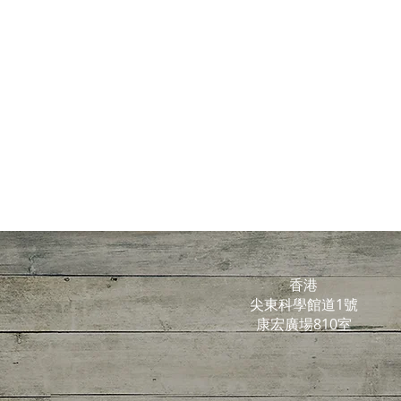
香港
尖東科學館道1號
康宏廣場810室