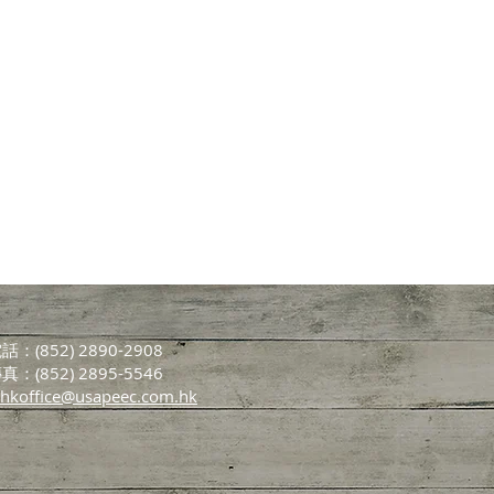
話：(852) 2890-2908
真：(852) 2895-5546
hkoffice@usapeec.com.hk