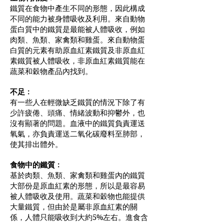
鐵質在食物中產生不同的形態，因此構成
不同的能力被身體吸收及利用。來自動物
蛋白質中的鐵質是最能被人體吸收，例如
肉類、魚類、家禽類和雞蛋。來自動物蛋
白質的元素有助原血紅素鐵質及非原血紅
素鐵質被人體吸收，非原血紅素鐵質能在
蔬菜和穀物產品內找到。
不足﹕
有一些人在輕微缺乏鐵質的情況下除了有
少許疲倦、頭痛、情緒波動和抑鬱外，也
沒有顯著的問題。血液中的鐵質負責運送
氧氣，亦負責運送二氧化碳廢料至肺部，
使其排出體外。
食物中的鐵質﹕
基於肉類、魚類、家禽類和雞蛋內的鐵質
大部份是原血紅素的形態，所以是最容易
被人體吸收及使用。蔬菜和穀物也能提供
大量鐵質，但由於是屬非原血紅素的關
係，人體只能吸收到大約5%左右。進食含