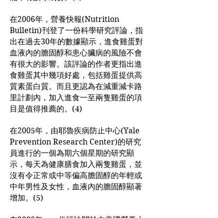
在2006年，營養快報(Nutrition
Bulletin)刊登了一份科學研究評論，指
出在過去30年的數據顯示，進食雞蛋對
血液內的膽固醇和患心臟病的風險不會
有很大的影響。該評論的作者更指出進
食雞蛋其中幾項好處，包括雞蛋提供高
質素蛋白質。而且更認為在減重減卡路
里計劃內，加入進食一至兩隻雞蛋的項
目是值得推薦的。(4)
在2005年，由耶魯疾病防止中心(Yale
Prevention Research Center)的研究
員進行的一個為期六個星期的研究顯
示，每天為健康膳食加入兩隻雞蛋，並
沒有令正常或中等偏高膽固醇的年輕或
中年男性及女性，血液內的膽固醇顯著
增加。(5)