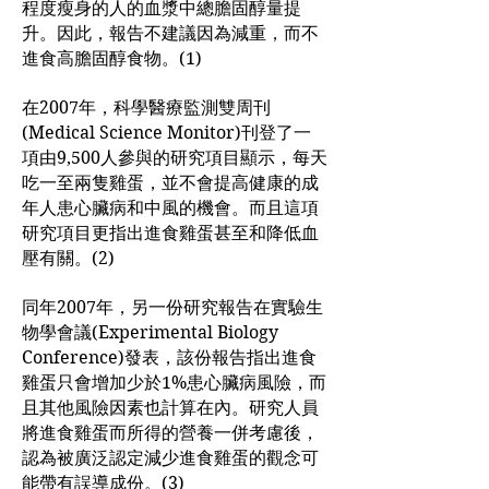
程度瘦身的人的血漿中總膽固醇量提
升。因此，報告不建議因為減重，而不
進食高膽固醇食物。(1)
在2007年，科學醫療監測雙周刊
(Medical Science Monitor)刊登了一
項由9,500人參與的研究項目顯示，每天
吃一至兩隻雞蛋，並不會提高健康的成
年人患心臟病和中風的機會。而且這項
研究項目更指出進食雞蛋甚至和降低血
壓有關。(2)
同年2007年，另一份研究報告在實驗生
物學會議(Experimental Biology
Conference)發表，該份報告指出進食
雞蛋只會增加少於1%患心臟病風險，而
且其他風險因素也計算在內。研究人員
將進食雞蛋而所得的營養一併考慮後，
認為被廣泛認定減少進食雞蛋的觀念可
能帶有誤導成份。(3)