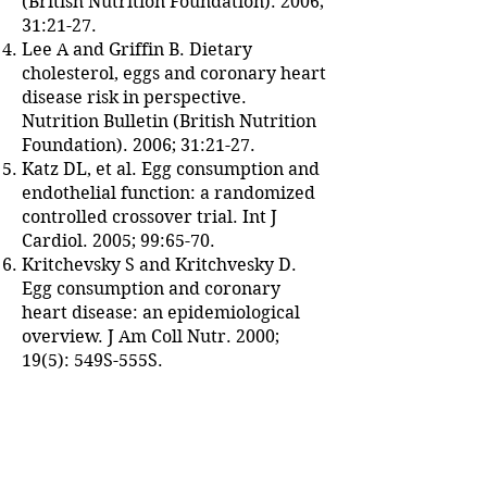
(British Nutrition Foundation). 2006;
31:21-27.
Lee A and Griffin B. Dietary
cholesterol, eggs and coronary heart
disease risk in perspective.
Nutrition Bulletin (British Nutrition
Foundation). 2006; 31:21-27.
Katz DL, et al. Egg consumption and
endothelial function: a randomized
controlled crossover trial. Int J
Cardiol. 2005; 99:65-70.
Kritchevsky S and Kritchvesky D.
Egg consumption and coronary
heart disease: an epidemiological
overview. J Am Coll Nutr. 2000;
19(5): 549S-555S.
Hu FB, et al. A prospective study of
egg consumption and risk of
cardiovascular disease in men and
women. JAMA. 1999; 281:1387-94.