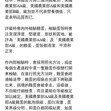
標準，將雞蛋分為三個消費級別：美國
農業部AA級、美國農業部A級和美國農
業部B級。級別並不代表營養價值，只
是表明品質而已。
評級時會內外檢驗雞蛋。檢驗蛋殼時會
注意潔淨度、堅硬度、形狀和質地。被
評為「美國農業部AA級」及「美國農業
部A級」的雞蛋，蛋殼都清潔、平滑和
正常。
作內部檢驗時，會採用照光方法，或從
每個生產過程中選一隻雞蛋作樣辦打開
來檢驗。在進行照光方法時，雞蛋會經
過輸送帶，雞蛋的瑕疵在光源下將顯露
出來，損壞的雞蛋會被拿走。這樣做，
不但能仔細檢查，而且還能在等級檢定
加以確定。美國農業部AA級及美國農業
部A級雞蛋的氣泡很細，蛋白清澈，蛋
黃界線分明，和蛋白都同樣結實。如蛋