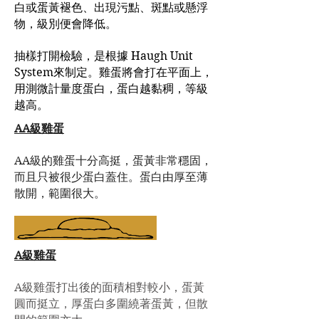
白或蛋黃褪色、出現污點、斑點或懸浮
物，級別便會降低。
抽樣打開檢驗，是根據 Haugh Unit
System來制定。雞蛋將會打在平面上，
用測微計量度蛋白，蛋白越黏稠，等級
越高。
AA級雞蛋
AA級的雞蛋十分高挺，蛋黃非常穩固，
而且只被很少蛋白蓋住。蛋白由厚至薄
散開，範圍很大。
A級雞蛋
A級雞蛋打出後的面積相對較小，蛋黃
圓而挺立，厚蛋白多圍繞著蛋黃，但散