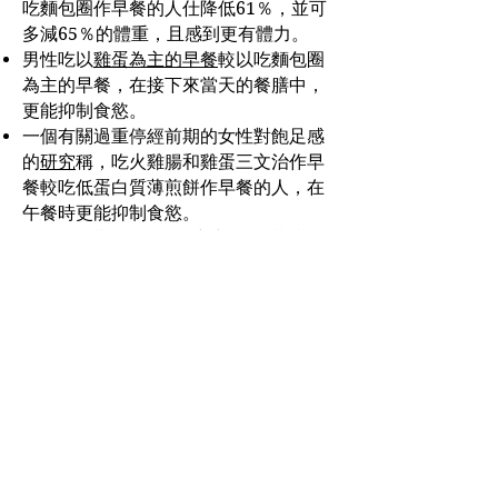
吃麵包圈作早餐的人仕降低61％，並可
多減65％的體重，且感到更有體力。
男性吃以
雞蛋為主的早餐
較以吃麵包圈
為主的早餐，在接下來當天的餐膳中，
更能抑制食慾。
一個有關過重停經前期的女性對飽足感
的
研究
稱，吃火雞腸和雞蛋三文治作早
餐較吃低蛋白質薄煎餅作早餐的人，在
午餐時更能抑制食慾。
在一個為期3個月的
研究
中，1星期內6
天每天吃兩只雞蛋較每星期只吃小於兩
只雞蛋的患有二型糖尿病病患者，多吃
雞蛋的一方報稱饑餓感減少，更能感到
飽足。
香港
尖東科學館道1號
康宏廣場810室
香港辦事處